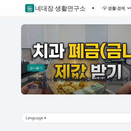
동네대장 생활연구소
💡 생활·경제
금니팔기
치과 폐금니 팔기, 2026년 금값! 구두방 말고 시세
받는 꿀팁