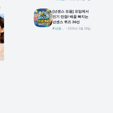
​[넌센스 모음] 모임에서
인기 만점! 배꼽 빠지는
넌센스 퀴즈 30선
넌센스퀴즈
2026년 2월 28일