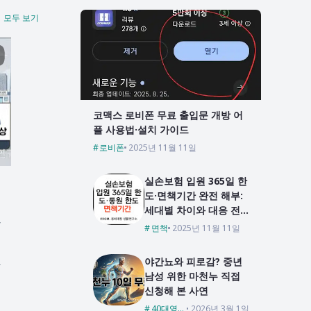
모두 보기
코맥스 로비폰 무료 출입문 개방 어
플 사용법·설치 가이드
로비폰
2025년 11월 11일
실손보험 입원 365일 한
도·면책기간 완전 해부:
세대별 차이와 대응 전
구
략
면책
2025년 11월 11일
야간뇨와 피로감? 중년
각
남성 위한 마천누 직접
신청해 본 사연
40대영양제
2026년 3월 1일