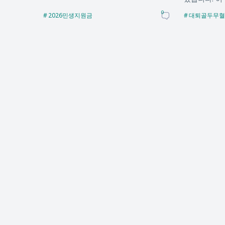
0
2026민생지원금
대퇴골두무혈