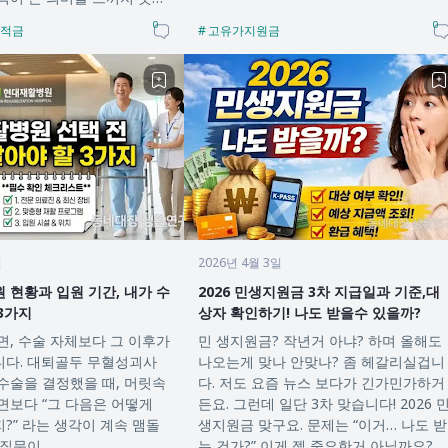
다 청년미래적금 이…
0
0
적금
고유가지원금
일
2026년 4월 3일
 현황과 입원 기간, 내가 수
2026 민생지원금 3차 지급일과 기준,대
3가지
상자 확인하기! 나도 받을수 있을까?
민 생지원금? 작년거 아냐? 하며 올해도
니다. 대퇴골두 무혈성괴사
나오는게 맞나 안맞나? 좀 헤갈리실겁니
수술을 결정했을 때, 머릿속
다. 저도 요즘 뉴스 보다가 긴가민가하거
 다음은 어떻게
든요. 그런데 일단 3차 맞습니다! 2026 민
계속 맴돌
생지원금 맞구요. 문제는 “이거… 나도 받
다. 이 질문이…
는 건가?” 이게 젤 중요한거 아닐까요?