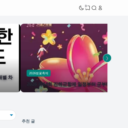
0
❯
2026벚꽃축제
대별 차
2026 제64회 진해군항제 일정부터 군부대 개방 행
추천 글