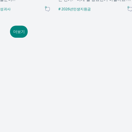
마트 가…
0
0
성괴사
2026년민생지원금
더보기