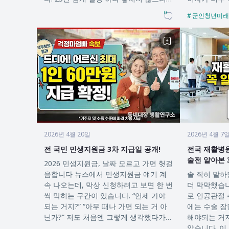
고 살아온 습관 때문인지, 중요한…
습니다. 그러
0
군인청년미래
2026년 4월 20일
2026년 4월 7
전 국민 민생지원금 3차 지급일 공개!
전국 재활병원
술전 알아본 
2026 민생지원금, 날짜 모르고 가면 헛걸
음합니다 뉴스에서 민생지원금 얘기 계
솔 직히 말하면, 수술 자체보다 그 이후가
속 나오는데, 막상 신청하려고 보면 한 번
더 막막했습
씩 막히는 구간이 있습니다. “언제 가야
로 인공관절 
되는 거지?” “아무 때나 가면 되는 거 아
에는 수술 장면보다 “그
닌가?” 저도 처음엔 그렇게 생각했다가,
해야되는 거지?” 라는 생각이 
요일제 때문에…
았습니