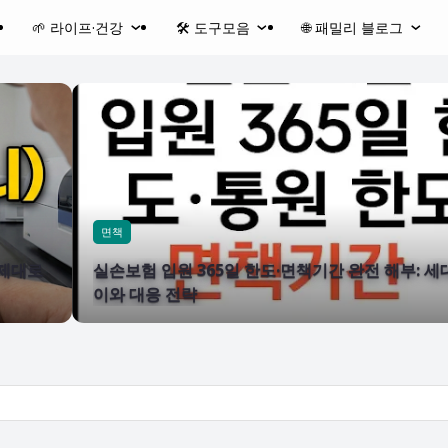
🌱 라이프·건강
🛠️ 도구모음
🌐 패밀리 블로그
면책
 제대로
실손보험 입원 365일 한도·면책기간 완전 해부: 세
이와 대응 전략